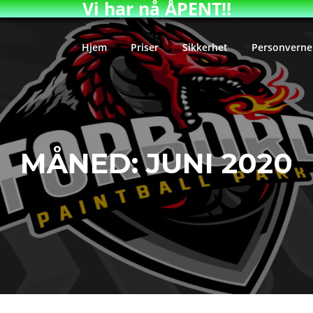
Vi har nå ÅPENT!!
Hjem
Priser
Sikkerhet
Personverne
MÅNED:
JUNI 2020