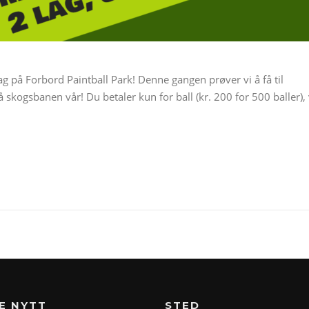
ag på Forbord Paintball Park! Denne gangen prøver vi å få til
å skogsbanen vår! Du betaler kun for ball (kr. 200 for 500 baller), 
E NYTT
STED