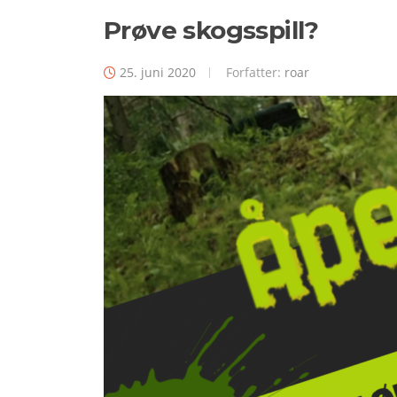
Prøve skogsspill?
25. juni 2020
Forfatter:
roar