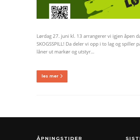
Lørdag 27. juni kl. 13 arrangerer vi igjen åpen d
SKOGSSPILL! Da deler vi opp i to lag og spiller p
låner ut markør og utstyr…
les mer
ÅPNINGSTIDER
SIST